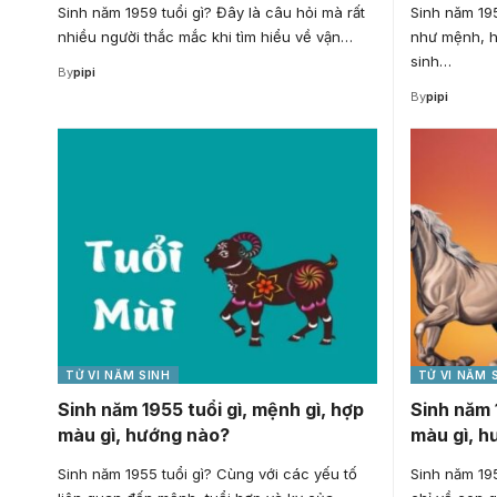
Sinh năm 1959 tuổi gì? Đây là câu hỏi mà rất
Sinh năm 195
nhiều người thắc mắc khi tìm hiểu về vận…
như mệnh, h
sinh…
By
pipi
By
pipi
TỬ VI NĂM SINH
TỬ VI NĂM 
Sinh năm 1955 tuổi gì, mệnh gì, hợp
Sinh năm 
màu gì, hướng nào?
màu gì, h
Sinh năm 1955 tuổi gì? Cùng với các yếu tố
Sinh năm 195