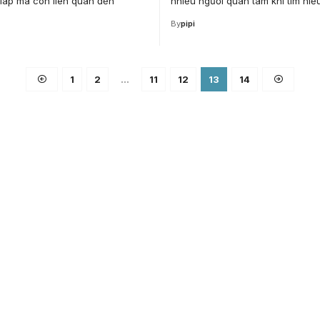
giáp mà còn liên quan đến
nhiều người quan tâm khi tìm hi
By
pipi
1
2
…
11
12
13
14
ce for
ucation.
 and education.