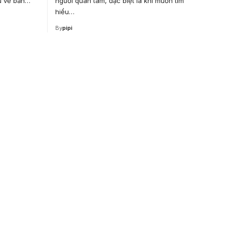
ểu về bản…
người quan tâm, đặc biệt là khi muốn tìm
hiểu…
By
pipi