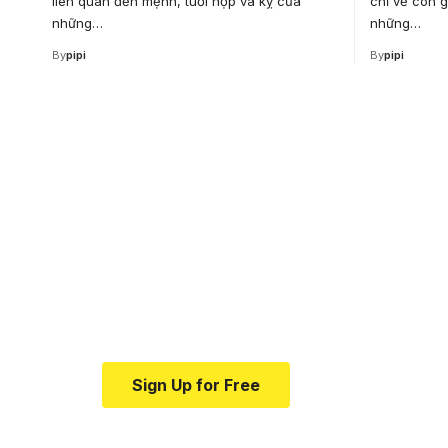
liên quan đến mệnh, tuổi hợp và kỵ của
chỉ về con 
những…
những…
By
pipi
By
pipi
Your one-stop resour
medical news and ed
Your one-stop resource for medical news
Sign Up for Free