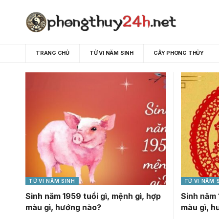
TRANG CHỦ
TỬ VI NĂM SINH
CÂY PHONG THỦY
TỬ VI NĂM SINH
TỬ VI NĂM 
Sinh năm 1959 tuổi gì, mệnh gì, hợp
Sinh năm 
màu gì, hướng nào?
màu gì, h