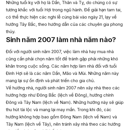
Những tuổi kỵ với họ là Dần, Thân và Tỵ, do chúng có sự
tương khắc với tuổi Hợi trong ngũ hành. Để giải hạn tam tai,
có thể thực hiện các nghi lễ cúng bái vào ngày 21, lạy về
hướng Tây Bắc, theo hướng dẫn của các chuyên gia phong
thủy.
Sinh năm 2007 làm nhà năm nào?
Đối với người sinh năm 2007, việc làm nhà hay mua nhà
cũng cần phải chọn năm tốt để tránh gặp phải những khó
khăn trong cuộc sống. Các năm hợp làm nhà đối với tuổi
Đinh Hợi sẽ là các năm Dần, Mão và Mùi. Những năm này
mang lại sự ổn định và phát triển cho gia chủ.
Về hướng nhà, người sinh năm 2007 nên xây nhà theo các
hướng hợp như Đông Bắc (lệch về Đông), hướng chính
Đông và Tây Nam (lệch về Nam). Những hướng này sẽ giúp
thu hút tài lộc và mang lại may mắn. Trong khi đó, các
hướng không hợp bao gồm Đông Nam (lệch về Nam) và
Tây Nam (lệch về Tây), nên tránh xây nhà theo các hướng