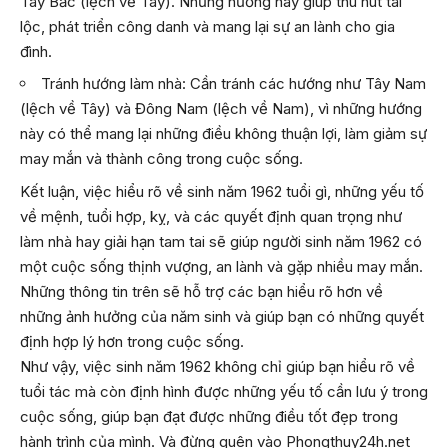
Tây Bắc (lệch về Tây). Những hướng này giúp thu hút tài
lộc, phát triển công danh và mang lại sự an lành cho gia
đình.
Tránh hướng làm nhà: Cần tránh các hướng như Tây Nam
(lệch về Tây) và Đông Nam (lệch về Nam), vì những hướng
này có thể mang lại những điều không thuận lợi, làm giảm sự
may mắn và thành công trong cuộc sống.
Kết luận, việc hiểu rõ về sinh năm 1962 tuổi gì, những yếu tố
về mệnh, tuổi hợp, kỵ, và các quyết định quan trọng như
làm nhà hay giải hạn tam tai sẽ giúp người sinh năm 1962 có
một cuộc sống thịnh vượng, an lành và gặp nhiều may mắn.
Những thông tin trên sẽ hỗ trợ các bạn hiểu rõ hơn về
những ảnh hưởng của năm sinh và giúp bạn có những quyết
định hợp lý hơn trong cuộc sống.
Như vậy, việc sinh năm 1962 không chỉ giúp bạn hiểu rõ về
tuổi tác mà còn định hình được những yếu tố cần lưu ý trong
cuộc sống, giúp bạn đạt được những điều tốt đẹp trong
hành trình của mình. Và đừng quên vào
Phongthuy24h.net